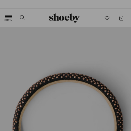
4.5/5 beoordeling door 3807 klanten
menu
label.header.toggle