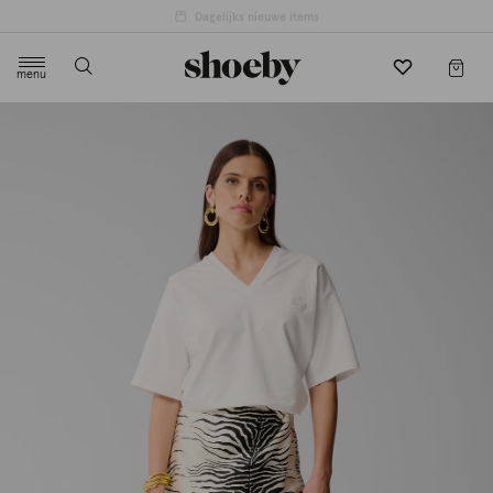
menu
label.header.toggle