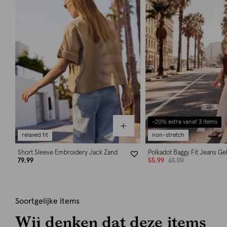
-20% extra vanaf 3 items
relaxed fit
non-stretch
Short Sleeve Embroidery Jack Zand
Polkadot Baggy Fit Jeans Ge
79.99
55.99
69.99
Soortgelijke items
Wij denken dat deze items