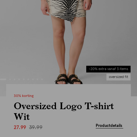
-20% extra vanaf 3 items
oversized fit
30% korting
Oversized Logo T-shirt
Wit
Productdetails
39.99
27.99