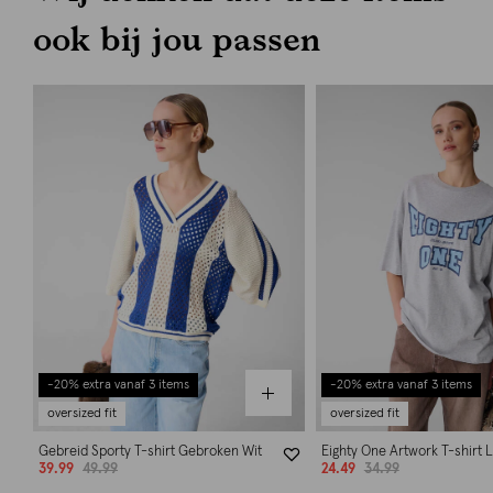
ook bij jou passen
-20% extra vanaf 3 items
-20% extra vanaf 3 items
oversized fit
oversized fit
Gebreid Sporty T-shirt Gebroken Wit
Eighty One Artwork T-shirt L
39.99
49.99
24.49
34.99