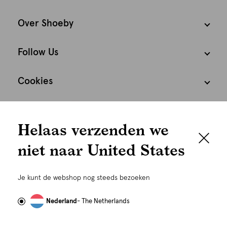
Over Shoeby
Follow Us
Cookies
We houden het
Nederland
Nederlands
Helaas verzenden we
graag persoonlijk
niet naar United States
Om je de beste gebruikservaring te kunnen bieden,
gebruiken wij cookies en daarmee vergelijkbare
Je kunt de webshop nog steeds bezoeken
technieken zoals link-tracking welke gebruikt worden
om advertenties te personaliseren...
Lees meer
Nederland
- The Netherlands