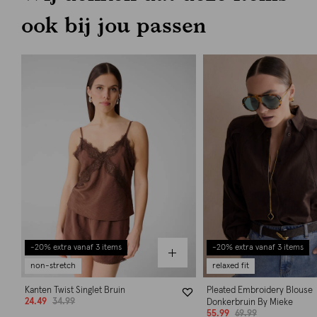
ook bij jou passen
-20% extra vanaf 3 items
-20% extra vanaf 3 items
non-stretch
relaxed fit
Kanten Twist Singlet Bruin
Pleated Embroidery Blouse
24.49
34.99
Donkerbruin By Mieke
55.99
69.99