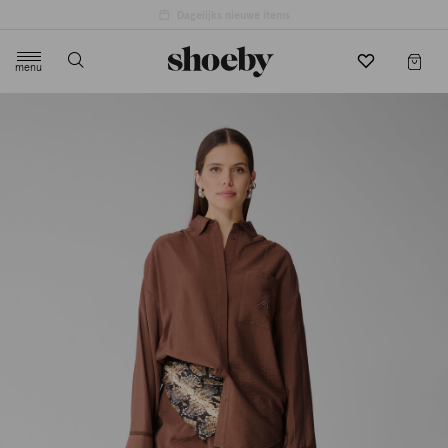
menu
label.header.toggle