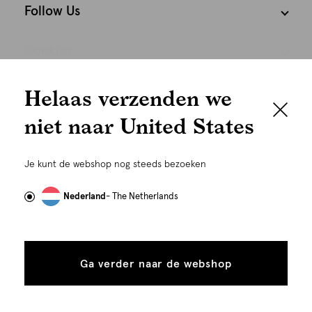
Follow Us
Cookies
We houden het
Nederland
Nederlands
Helaas verzenden we
graag persoonlijk
niet naar United States
Om je de beste gebruikservaring te kunnen bieden,
gebruiken wij cookies en daarmee vergelijkbare
Je kunt de webshop nog steeds bezoeken
technieken zoals link-tracking welke gebruikt worden
om advertenties te personaliseren...
Lees meer
Nederland
- The Netherlands
Alle
Details
cookies
©
Alle rechten voorbehouden. Shoeby 2026
Ga verder naar de webshop
tonen
toestaan
Plaats in winkelmand