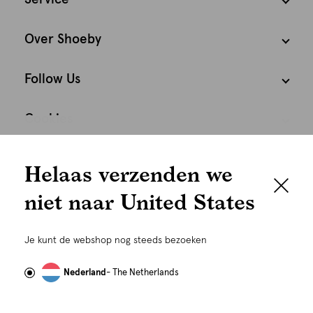
Over Shoeby
Follow Us
Cookies
We houden het
Nederland
Nederlands
Helaas verzenden we
graag persoonlijk
niet naar United States
Om je de beste gebruikservaring te kunnen bieden,
gebruiken wij cookies en daarmee vergelijkbare
Je kunt de webshop nog steeds bezoeken
technieken zoals link-tracking welke gebruikt worden
om advertenties te personaliseren...
Lees meer
Nederland
- The Netherlands