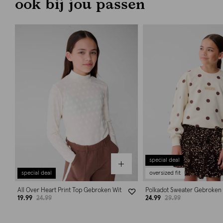
ook bij jou passen
special deal
special deal
oversized fit
All Over Heart Print Top Gebroken Wit
Polkadot Sweater Gebroken 
19.99
24.99
24.99
29.99