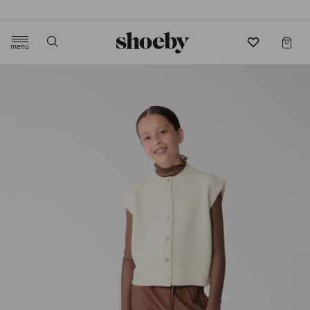
4.5/5 beoordeling door 3807 klanten
menu
label.header.toggle