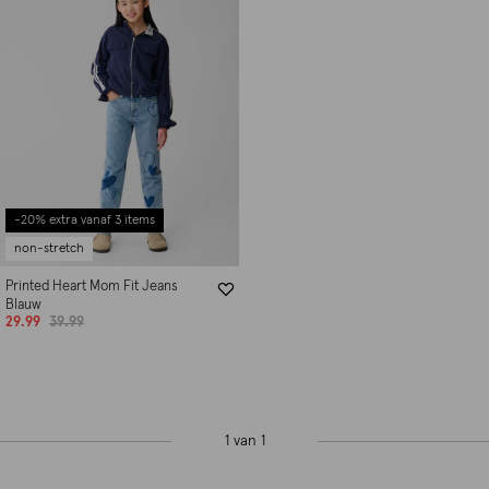
-20% extra vanaf 3 items
non-stretch
Printed Heart Mom Fit Jeans
Blauw
29.99
39.99
1 van 1