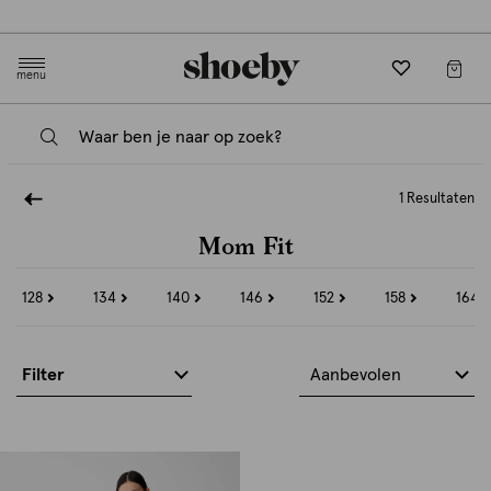
Gratis verzending en retourneren in-store
menu
1 Resultaten
Mom Fit
128
134
140
146
152
158
164
Refine
Refine
Refine
Refine
Refine
Refine
Refi
by
by
by
by
by
by
by
Maat:
Maat:
Maat:
Maat:
Maat:
Maat:
Maat:
128
134
140
146
152
158
164
Filter
Aanbevolen