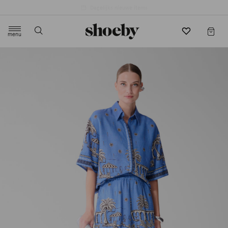
4.5/5 beoordeling door 3807 klanten
menu
label.header.toggle