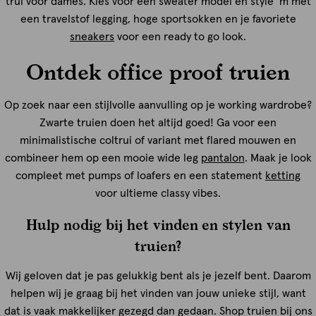
trui voor dames. Kies voor een sweater model en style ‘m met
een travelstof legging, hoge sportsokken en je favoriete
sneakers
voor een ready to go look.
Ontdek office proof truien
Op zoek naar een stijlvolle aanvulling op je working wardrobe?
Zwarte truien doen het altijd goed! Ga voor een
minimalistische coltrui of variant met flared mouwen en
combineer hem op een mooie wide leg
pantalon
. Maak je look
compleet met pumps of loafers en een statement
ketting
voor ultieme classy vibes.
Hulp nodig bij het vinden en stylen van
truien?
Wij geloven dat je pas gelukkig bent als je jezelf bent. Daarom
helpen wij je graag bij het vinden van jouw unieke stijl, want
dat is vaak makkelijker gezegd dan gedaan. Shop truien bij ons