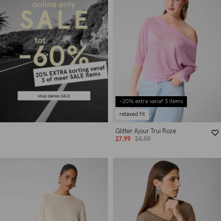
-20% extra vanaf 3 items
relaxed fit
Glitter Ajour Trui Roze
27.99
34.99