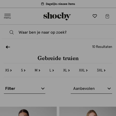
Dagelijks nieuwe items
menu
10 Resultaten
Gebreide truien
XS
S
M
L
XL
XXL
3XL
Refine
Refine
Refine
Refine
Refine
Refine
Refine
by
by
by
by
by
by
by
Maat:
Maat:
Maat:
Maat:
Maat:
Maat:
Maat:
XS
S
M
L
XL
XXL
3XL
Filter
Aanbevolen