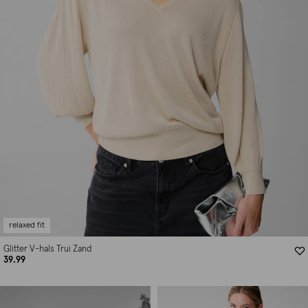
relaxed fit
Glitter V-hals Trui Zand
39.99