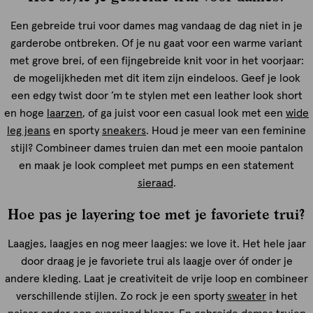
Een gebreide trui voor dames mag vandaag de dag niet in je
garderobe ontbreken. Of je nu gaat voor een warme variant
met grove brei, of een fijngebreide knit voor in het voorjaar:
de mogelijkheden met dit item zijn eindeloos. Geef je look
een edgy twist door ’m te stylen met een leather look short
en hoge
laarzen
, of ga juist voor een casual look met een
wide
leg jeans
en sporty
sneakers
. Houd je meer van een feminine
stijl? Combineer dames truien dan met een mooie pantalon
en maak je look compleet met pumps en een statement
sieraad
.
Hoe pas je layering toe met je favoriete trui?
Laagjes, laagjes en nog meer laagjes: we love it. Het hele jaar
door draag je je favoriete trui als laagje over óf onder je
andere kleding. Laat je creativiteit de vrije loop en combineer
verschillende stijlen. Zo rock je een sporty
sweater
in het