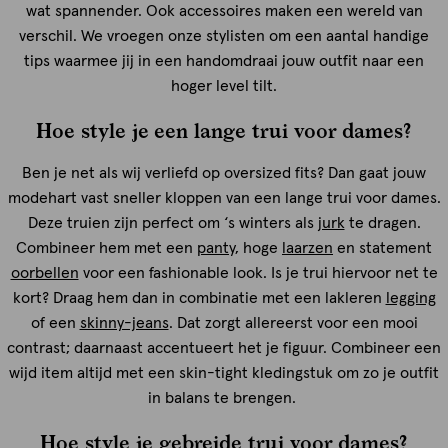
wat spannender. Ook accessoires maken een wereld van
verschil. We vroegen onze stylisten om een aantal handige
tips waarmee jij in een handomdraai jouw outfit naar een
hoger level tilt.
Hoe style je een lange trui voor dames?
Ben je net als wij verliefd op oversized fits? Dan gaat jouw
modehart vast sneller kloppen van een lange trui voor dames.
Deze truien zijn perfect om ‘s winters als
jurk
te dragen.
Combineer hem met een
panty
, hoge
laarzen
en statement
oorbellen
voor een fashionable look. Is je trui hiervoor net te
kort? Draag hem dan in combinatie met een lakleren
legging
of een
skinny-jeans
. Dat zorgt allereerst voor een mooi
contrast; daarnaast accentueert het je figuur. Combineer een
wijd item altijd met een skin-tight kledingstuk om zo je outfit
in balans te brengen.
Hoe style je gebreide trui voor dames?