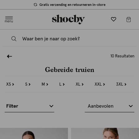
Gratis verzending en retourneren in-store
menu
10 Resultaten
Gebreide truien
XS
S
M
L
XL
XXL
3XL
Refine
Refine
Refine
Refine
Refine
Refine
Refine
by
by
by
by
by
by
by
Maat:
Maat:
Maat:
Maat:
Maat:
Maat:
Maat:
XS
S
M
L
XL
XXL
3XL
Filter
Aanbevolen