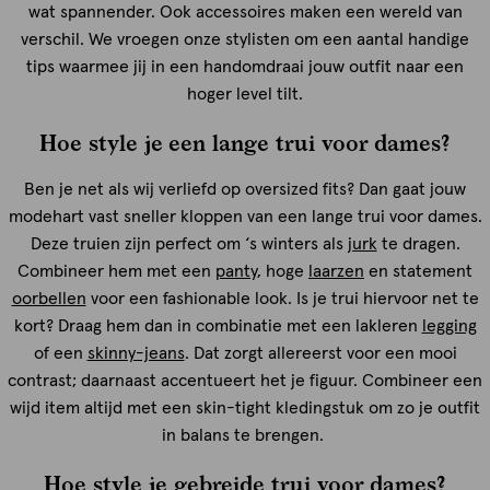
wat spannender. Ook accessoires maken een wereld van
verschil. We vroegen onze stylisten om een aantal handige
tips waarmee jij in een handomdraai jouw outfit naar een
hoger level tilt.
Hoe style je een lange trui voor dames?
Ben je net als wij verliefd op oversized fits? Dan gaat jouw
modehart vast sneller kloppen van een lange trui voor dames.
Deze truien zijn perfect om ‘s winters als
jurk
te dragen.
Combineer hem met een
panty
, hoge
laarzen
en statement
oorbellen
voor een fashionable look. Is je trui hiervoor net te
kort? Draag hem dan in combinatie met een lakleren
legging
of een
skinny-jeans
. Dat zorgt allereerst voor een mooi
contrast; daarnaast accentueert het je figuur. Combineer een
wijd item altijd met een skin-tight kledingstuk om zo je outfit
in balans te brengen.
Hoe style je gebreide trui voor dames?