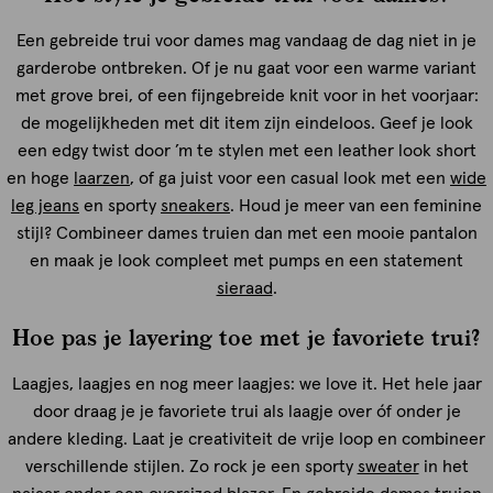
Een gebreide trui voor dames mag vandaag de dag niet in je
garderobe ontbreken. Of je nu gaat voor een warme variant
met grove brei, of een fijngebreide knit voor in het voorjaar:
de mogelijkheden met dit item zijn eindeloos. Geef je look
een edgy twist door ’m te stylen met een leather look short
en hoge
laarzen
, of ga juist voor een casual look met een
wide
leg jeans
en sporty
sneakers
. Houd je meer van een feminine
stijl? Combineer dames truien dan met een mooie pantalon
en maak je look compleet met pumps en een statement
sieraad
.
Hoe pas je layering toe met je favoriete trui?
Laagjes, laagjes en nog meer laagjes: we love it. Het hele jaar
door draag je je favoriete trui als laagje over óf onder je
andere kleding. Laat je creativiteit de vrije loop en combineer
verschillende stijlen. Zo rock je een sporty
sweater
in het