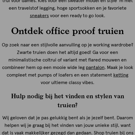
trui voor dames. Kies voor een sweater model en style ‘m met
een travelstof legging, hoge sportsokken en je favoriete
sneakers
voor een ready to go look.
Ontdek office proof truien
Op zoek naar een stijlvolle aanvulling op je working wardrobe?
Zwarte truien doen het altijd goed! Ga voor een
minimalistische coltrui of variant met flared mouwen en
combineer hem op een mooie wide leg
pantalon
. Maak je look
compleet met pumps of loafers en een statement
ketting
voor ultieme classy vibes.
Hulp nodig bij het vinden en stylen van
truien?
Wij geloven dat je pas gelukkig bent als je jezelf bent. Daarom
helpen wij je graag bij het vinden van jouw unieke stijl, want
dat is vaak makkelijker gezegd dan gedaan. Shop truien bij ons