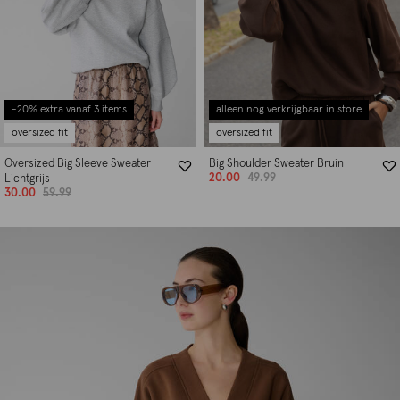
-20% extra vanaf 3 items
alleen nog verkrijgbaar in store
oversized fit
oversized fit
Oversized Big Sleeve Sweater
Big Shoulder Sweater Bruin
20.00
49.99
Lichtgrijs
30.00
59.99