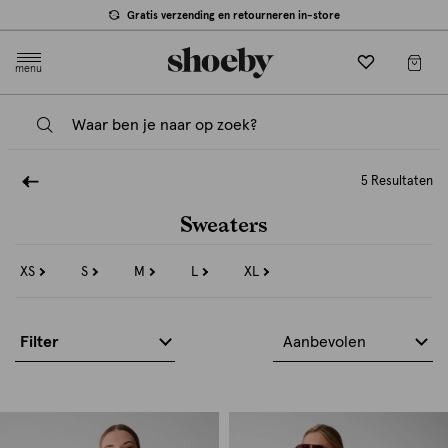
Gratis verzending en retourneren in-store
menu
5 Resultaten
Sweaters
XS
S
M
L
XL
Refine
Refine
Refine
Refine
Refine
by
by
by
by
by
Maat:
Maat:
Maat:
Maat:
Maat:
XS
S
M
L
XL
Filter
Aanbevolen