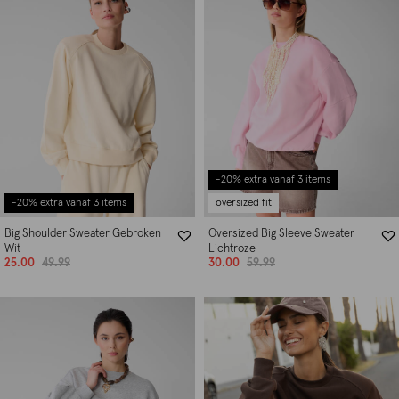
-20% extra vanaf 3 items
-20% extra vanaf 3 items
oversized fit
Big Shoulder Sweater Gebroken
Oversized Big Sleeve Sweater
Wit
Lichtroze
25.00
49.99
30.00
59.99