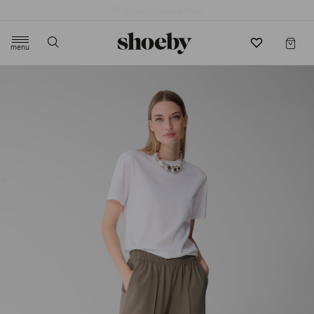
4.5/5 beoordeling door 3807 klanten
menu
label.header.toggle