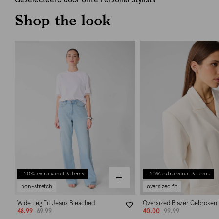
Geselecteerd door onze Personal Stylists
Shop the look
-20% extra vanaf 3 items
-20% extra vanaf 3 items
non-stretch
oversized fit
Wide Leg Fit Jeans Bleached
Oversized Blazer Gebroken 
48.99
69.99
40.00
99.99