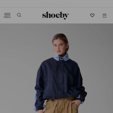
4.5/5 beoordeling door 3807 klanten
menu
label.header.toggle