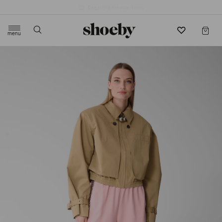
4.5/5 beoordeling door 3807 klanten
menu
label.header.toggle