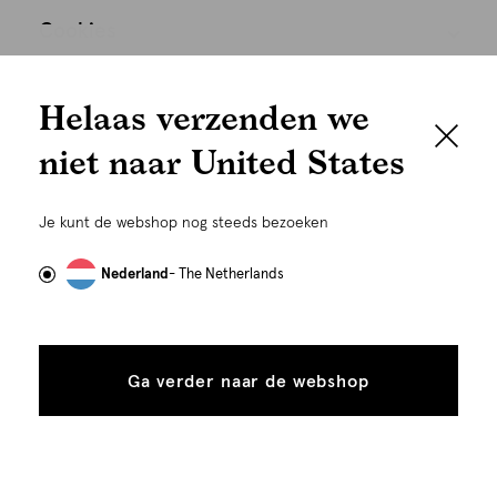
Cookies
We houden het
Nederland
Nederlands
Helaas verzenden we
graag persoonlijk
niet naar United States
Om je de beste gebruikservaring te kunnen bieden,
gebruiken wij cookies en daarmee vergelijkbare
Je kunt de webshop nog steeds bezoeken
technieken zoals link-tracking welke gebruikt worden
om advertenties te personaliseren...
Lees meer
Nederland
- The Netherlands
Alle
Details
©
Alle rechten voorbehouden. Shoeby 2026
cookies
Ga verder naar de webshop
tonen
toestaan
Plaats in winkelmand