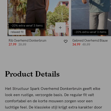
-20% extra vanaf 3 items
relaxed fit
-20% extra vanaf 3 items
Rib Overhemd Donkerbruin
Gebreid Overhemd Blauw
27.99
39.99
34.99
49.99
Product Details
Het Structuur Spark Overhemd Donkerbruin geeft elke
look een rustige, verzorgde basis. De regular fit valt
comfortabel en de korte mouwen zorgen voor een
luchtige feel. De klassieke stijl krijgt extra karakter door