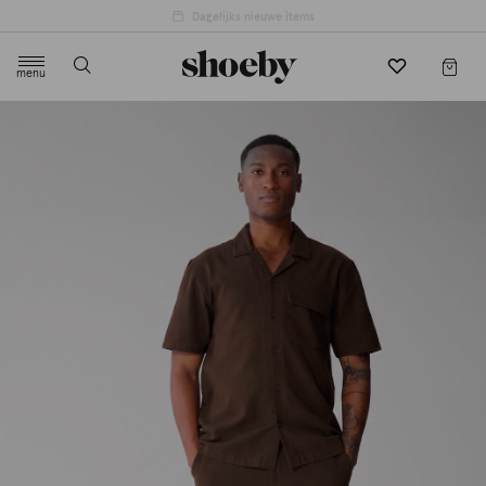
menu
label.header.toggle