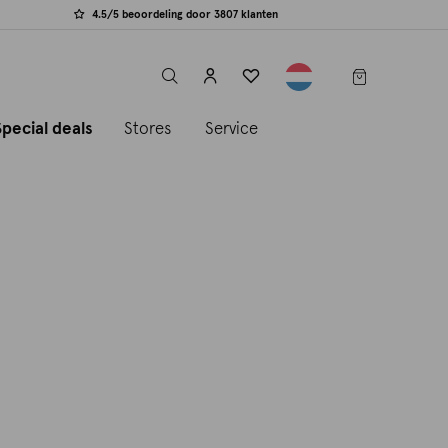
4.5/5 beoordeling door 3807 klanten
label.header.toggle
Special deals
Stores
Service