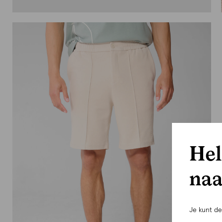
Hel
naa
Je kunt d