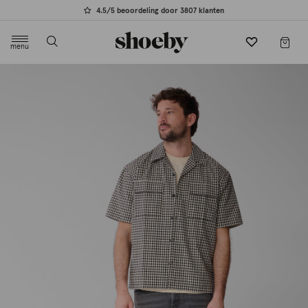
4.5/5 beoordeling door 3807 klanten
menu
label.header.toggle