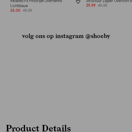
Relaxed Fit Pinstripe Overhemd
Structuur Zipper Overshirt 
39.99
49.99
Lichtblauw
25.00
49.99
volg ons op instagram @shoeby
Product Details