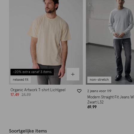
-20% extra vanaf 3 items
relaxed fit
non-stretch
Organic Artwork T-shirt Lichtgeel
2 jeans voor 119
17.49
24.99
Modern Straight Fit Jeans 
Zwart L32
69.99
Soortgelijke items