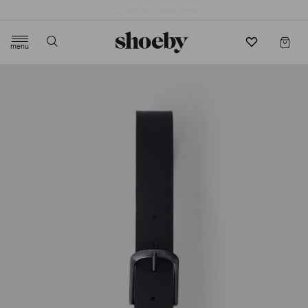
4.5/5 beoordeling door 3807 klanten
menu
label.header.toggle