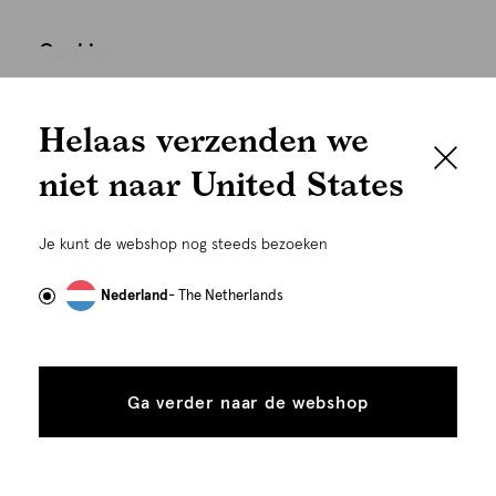
Cookies
We houden het
Nederland
Nederlands
Helaas verzenden we
graag persoonlijk
niet naar United States
Om je de beste gebruikservaring te kunnen bieden,
gebruiken wij cookies en daarmee vergelijkbare
Je kunt de webshop nog steeds bezoeken
technieken zoals link-tracking welke gebruikt worden
om advertenties te personaliseren...
Lees meer
Nederland
- The Netherlands
Alle
Details
©
Alle rechten voorbehouden. Shoeby 2026
cookies
Ga verder naar de webshop
tonen
toestaan
Plaats in winkelmand