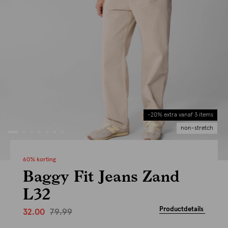
-20% extra vanaf 3 items
non-stretch
60% korting
Baggy Fit Jeans Zand
L32
Productdetails
79.99
32.00