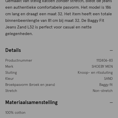
Gemaakt van stevig katoen zonder stretch, biedt de jeans
een authentieke comfortabele pasvorm. Het model is 186
cm lang en draagt een maat 32. Het item heeft een totale
binnenbeenlengte van 81 cm bij maat 32. De Baggy Fit
Jeans Zand L32 is perfect voor casual en nette
gelegenheden.
Details
Productnummer
1112406-83
Merk
SHOEBY MEN
Sluiting
Knoop- en ritssluiting
Kleur
SAND
Broekpasvorm (broek en jeans)
Baggy fit
Stretch
Non-stretch
Materiaalsamenstelling
100% cotton