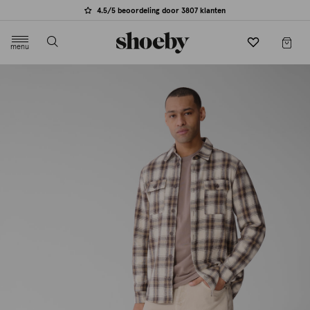
4.5/5 beoordeling door 3807 klanten
menu
label.header.toggle