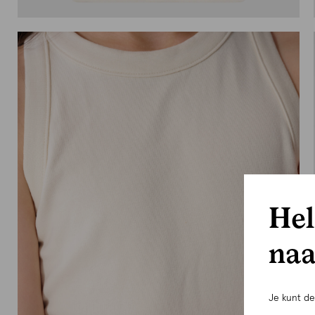
Hel
naa
Je kunt d