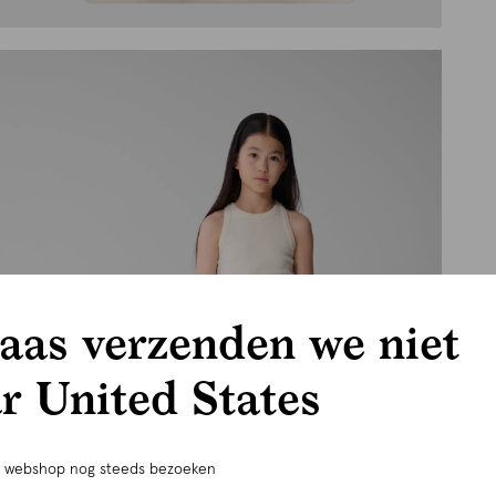
aas verzenden we niet
r United States
e webshop nog steeds bezoeken