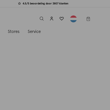
4.5/5 beoordeling door 3807 klanten
label.header.toggle
s
Stores
Service