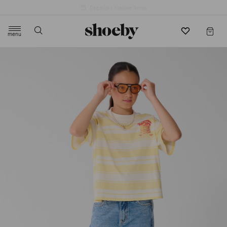
menu
label.header.toggle