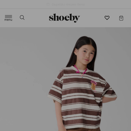
4.5/5 beoordeling door 3807 klanten
menu
label.header.toggle