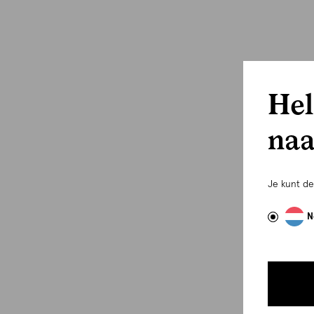
Hel
naa
Je kunt d
N