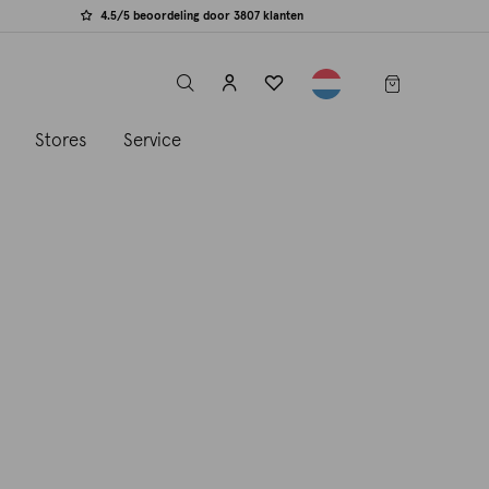
4.5/5 beoordeling door 3807 klanten
label.header.toggle
s
Stores
Service