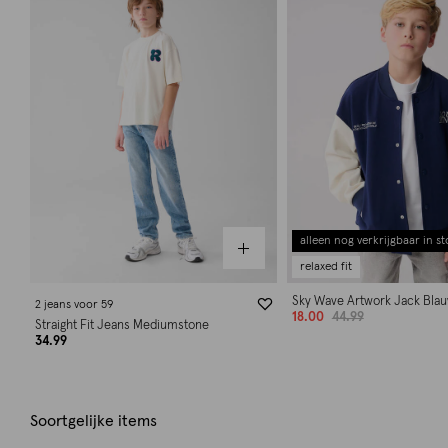
alleen nog verkrijgbaar in st
relaxed fit
Sky Wave Artwork Jack Bla
2 jeans voor 59
18.00
44.99
Straight Fit Jeans Mediumstone
34.99
Soortgelijke items