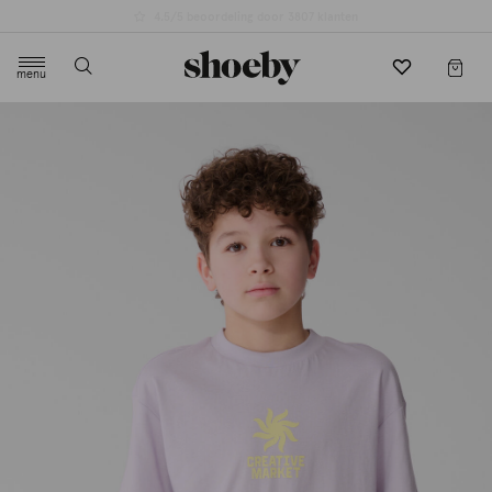
4.5/5 beoordeling door 3807 klanten
menu
label.header.toggle