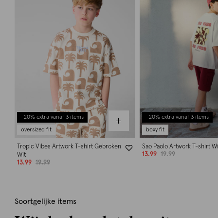
-20% extra vanaf 3 items
-20% extra vanaf 3 items
oversized fit
boxy fit
Tropic Vibes Artwork T-shirt Gebroken
Sao Paolo Artwork T-shirt Wi
13.99
19.99
Wit
13.99
19.99
Soortgelijke items