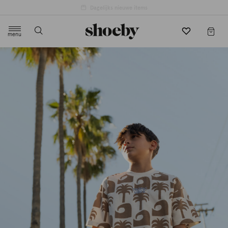
menu
label.header.toggle