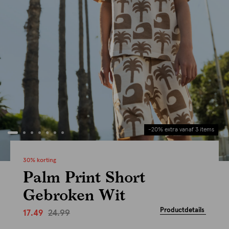
-20% extra vanaf 3 items
30% korting
Palm Print Short
Gebroken Wit
Productdetails
24.99
17.49