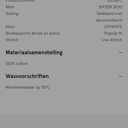
Productnummer
1112556-2
Merk
SHOEBY BOYS
Sluiting
Tailleband met
aansnoerkoord
Kleur
OFFWHITE
Broekpasvorm (broek en jeans)
Regular fit
Stretch
Low stretch
Materiaalsamenstelling
100% cotton
Wasvoorschriften
Machinewasbaar op 30°C