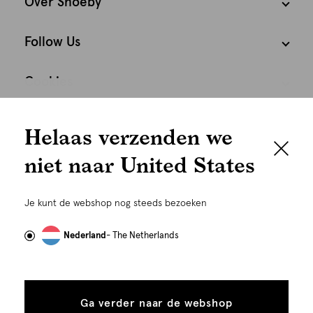
Over Shoeby
Follow Us
Cookies
We houden het
Nederland
Nederlands
Helaas verzenden we
graag persoonlijk
niet naar United States
Om je de beste gebruikservaring te kunnen bieden,
gebruiken wij cookies en daarmee vergelijkbare
Je kunt de webshop nog steeds bezoeken
technieken zoals link-tracking welke gebruikt worden
om advertenties te personaliseren...
Lees meer
Nederland
- The Netherlands
Alle
Details
©
Alle rechten voorbehouden. Shoeby 2026
cookies
Ga verder naar de webshop
tonen
toestaan