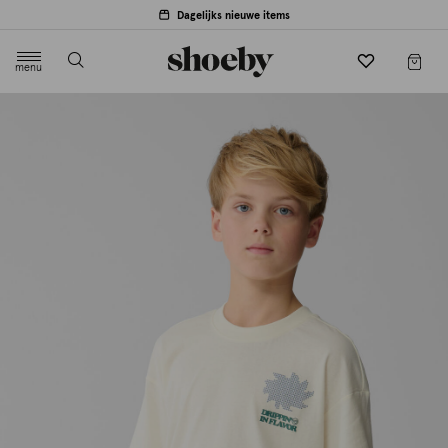
Dagelijks nieuwe items
menu
label.header.toggle