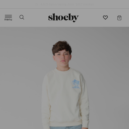
4.5/5 beoordeling door 3807 klanten
menu
label.header.toggle