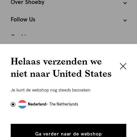
Over Shoeby
Follow Us
Cookies
We houden het
Nederland
Nederlands
Helaas verzenden we
graag persoonlijk
niet naar United States
Om je de beste gebruikservaring te kunnen bieden,
gebruiken wij cookies en daarmee vergelijkbare
Je kunt de webshop nog steeds bezoeken
technieken zoals link-tracking welke gebruikt worden
om advertenties te personaliseren...
Lees meer
Nederland
- The Netherlands
Alle
Details
©
Alle rechten voorbehouden. Shoeby 2026
cookies
Ga verder naar de webshop
tonen