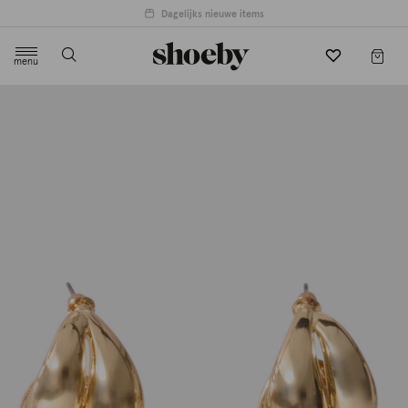
Dagelijks nieuwe items
menu
label.header.toggle