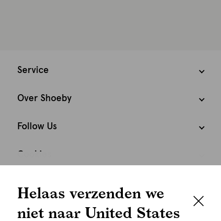
Service
Over Shoeby
Follow Us
Cookies
We houden het
Nederland
Nederlands
Helaas verzenden we
graag persoonlijk
niet naar United States