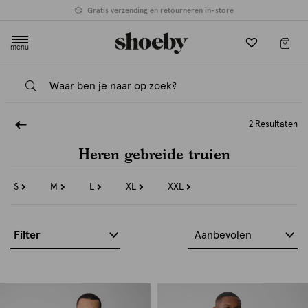
Gratis verzending en retourneren in-store
menu
2 Resultaten
Heren gebreide truien
S
M
L
XL
XXL
Refine
Refine
Refine
Refine
Refine
by
by
by
by
by
Maat:
Maat:
Maat:
Maat:
Maat:
S
M
L
XL
XXL
Filter
Aanbevolen