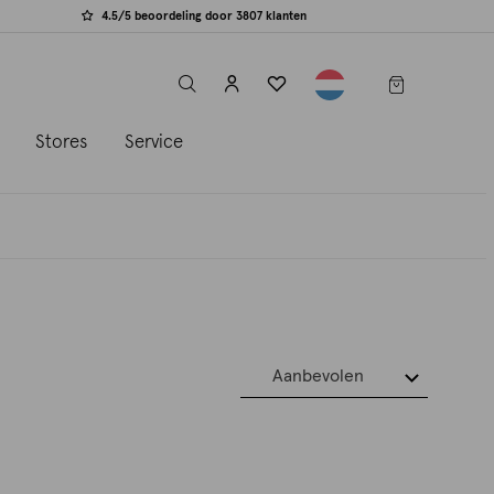
4.5/5 beoordeling door 3807 klanten
label.header.toggle
s
Stores
Service
Aanbevolen