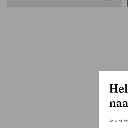
Hel
naa
Je kunt d