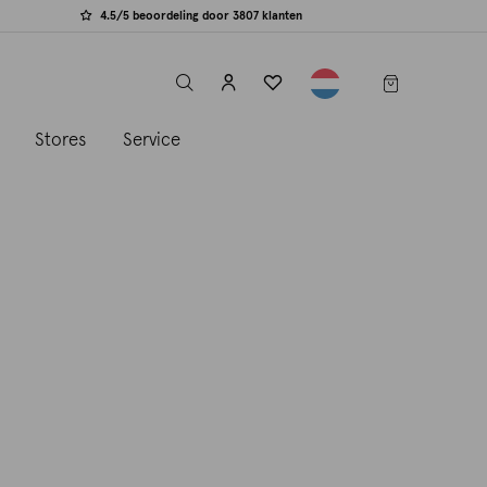
4.5/5 beoordeling door 3807 klanten
label.header.toggle
s
Stores
Service