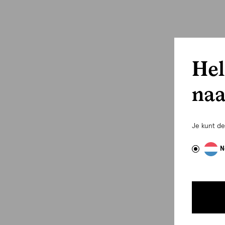
Hel
naa
Je kunt d
N