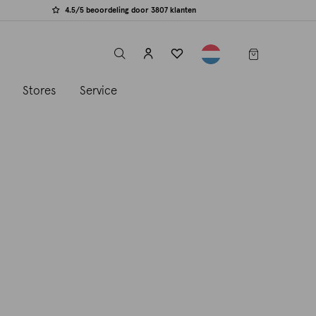
4.5/5 beoordeling door 3807 klanten
label.header.toggle
s
Stores
Service