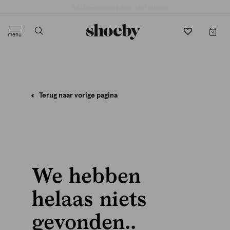
4.5/5 beoordeling door 3807 klanten
menu
label.header.toggle
Terug naar vorige pagina
We hebben
helaas niets
gevonden..