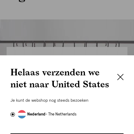
We houden het
Helaas verzenden we
graag persoonlijk
niet naar United States
Om je de beste gebruikservaring te kunnen bieden,
gebruiken wij cookies en daarmee vergelijkbare
Je kunt de webshop nog steeds bezoeken
technieken zoals link-tracking welke gebruikt worden
om advertenties te personaliseren...
Lees meer
Nederland
- The Netherlands