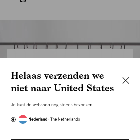
We houden het
Helaas verzenden we
graag persoonlijk
niet naar United States
Om je de beste gebruikservaring te kunnen bieden,
gebruiken wij cookies en daarmee vergelijkbare
Je kunt de webshop nog steeds bezoeken
technieken zoals link-tracking welke gebruikt worden
om advertenties te personaliseren...
Lees meer
Nederland
- The Netherlands