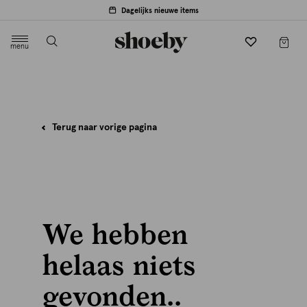
Dagelijks nieuwe items
menu
label.header.toggle
Terug naar vorige pagina
We hebben
helaas niets
gevonden..