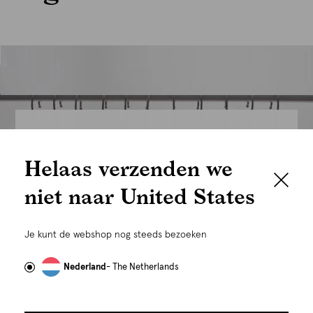
We houden het
Helaas verzenden we
graag persoonlijk
niet naar United States
Om je de beste gebruikservaring te kunnen bieden,
gebruiken wij cookies en daarmee vergelijkbare
Je kunt de webshop nog steeds bezoeken
technieken zoals link-tracking welke gebruikt worden
om advertenties te personaliseren...
Lees meer
Nederland
- The Netherlands