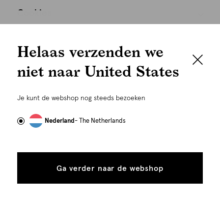
Cookies
We houden het
Nederland
Nederlands
Helaas verzenden we
graag persoonlijk
niet naar United States
Om je de beste gebruikservaring te kunnen bieden,
gebruiken wij cookies en daarmee vergelijkbare
Je kunt de webshop nog steeds bezoeken
technieken zoals link-tracking welke gebruikt worden
om advertenties te personaliseren...
Lees meer
Nederland
- The Netherlands
Alle
Details
©
Alle rechten voorbehouden. Shoeby 2026
cookies
Ga verder naar de webshop
tonen
toestaan
Plaats in winkelmand