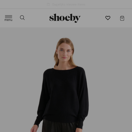
menu
label.header.toggle