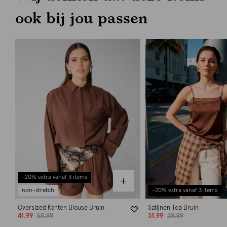
ook bij jou passen
-20% extra vanaf 3 items
non-stretch
-20% extra vanaf 3 items
Oversized Kanten Blouse Bruin
Satijnen Top Bruin
41.99
59.99
31.99
39.99