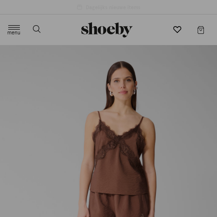
4.5/5 beoordeling door 3807 klanten
menu
label.header.toggle