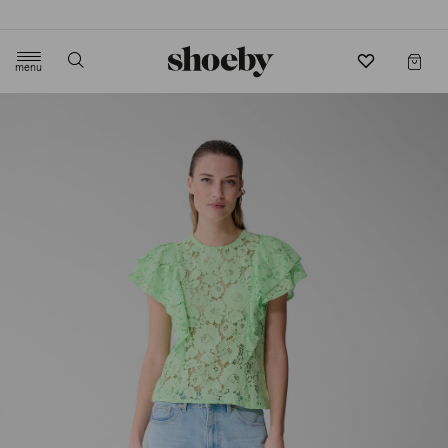
4.5/5 beoordeling door 3807 klanten
menu
label.header.toggle