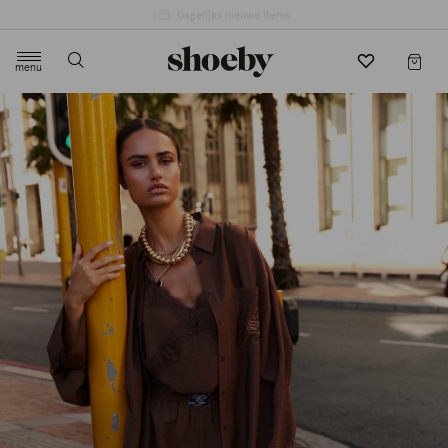
4.5/5 beoordeling door 3807 klanten
menu
label.header.toggle