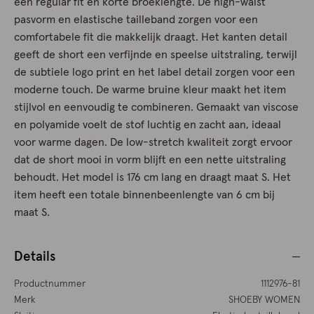
een regular fit en korte broeklengte. De high-waist
pasvorm en elastische tailleband zorgen voor een
comfortabele fit die makkelijk draagt. Het kanten detail
geeft de short een verfijnde en speelse uitstraling, terwijl
de subtiele logo print en het label detail zorgen voor een
moderne touch. De warme bruine kleur maakt het item
stijlvol en eenvoudig te combineren. Gemaakt van viscose
en polyamide voelt de stof luchtig en zacht aan, ideaal
voor warme dagen. De low-stretch kwaliteit zorgt ervoor
dat de short mooi in vorm blijft en een nette uitstraling
behoudt. Het model is 176 cm lang en draagt maat S. Het
item heeft een totale binnenbeenlengte van 6 cm bij
maat S.
Details
Productnummer
1112976-81
Merk
SHOEBY WOMEN