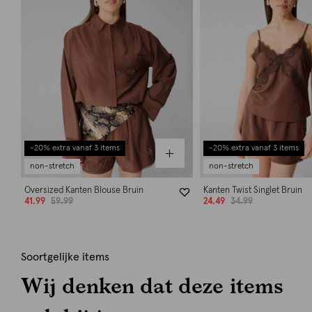
-20% extra vanaf 3 items
-20% extra vanaf 3 items
non-stretch
non-stretch
Oversized Kanten Blouse Bruin
Kanten Twist Singlet Bruin
41.99
59.99
24.49
34.99
Soortgelijke items
Wij denken dat deze items