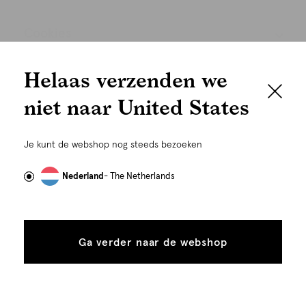
Cookies
We houden het
Nederland
Nederlands
Helaas verzenden we
graag persoonlijk
niet naar United States
Om je de beste gebruikservaring te kunnen bieden,
gebruiken wij cookies en daarmee vergelijkbare
Je kunt de webshop nog steeds bezoeken
technieken zoals link-tracking welke gebruikt worden
om advertenties te personaliseren...
Lees meer
Nederland
- The Netherlands
Alle
Details
cookies
©
Alle rechten voorbehouden. Shoeby 2026
Ga verder naar de webshop
tonen
toestaan
Plaats in winkelmand