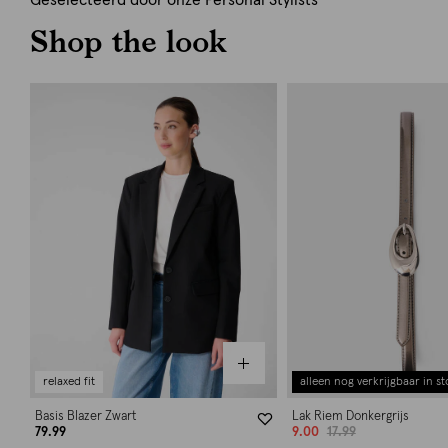
Geselecteerd door onze Personal Stylists
Shop the look
relaxed fit
alleen nog verkrijgbaar in st
Basis Blazer Zwart
Lak Riem Donkergrijs
79.99
9.00
17.99