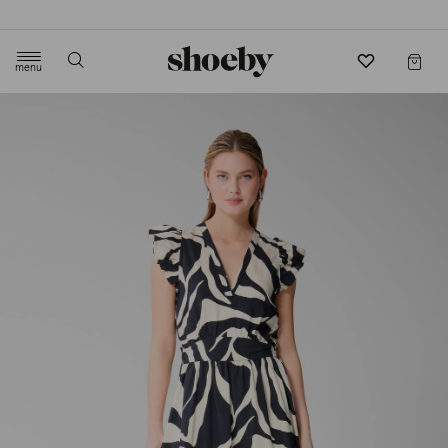
4.5/5 beoordeling door 3807 klanten
menu
label.header.toggle