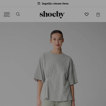
Dagelijks nieuwe items
menu
label.header.toggle