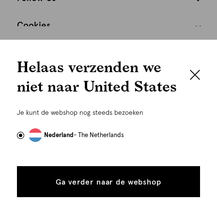
Cookies
We houden het
Nederland
Nederlands
Helaas verzenden we
graag persoonlijk
niet naar United States
Om je de beste gebruikservaring te kunnen bieden,
gebruiken wij cookies en daarmee vergelijkbare
Je kunt de webshop nog steeds bezoeken
technieken zoals link-tracking welke gebruikt worden
om advertenties te personaliseren...
Lees meer
Nederland
- The Netherlands
Alle
Details
©
Alle rechten voorbehouden. Shoeby 2026
cookies
Ga verder naar de webshop
tonen
toestaan
Plaats in winkelmand