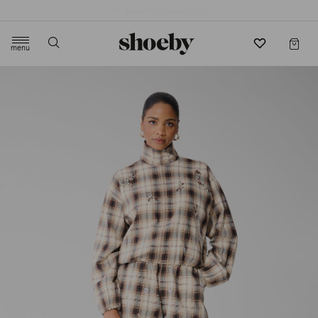
4.5/5 beoordeling door 3807 klanten
menu
label.header.toggle