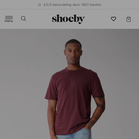
4.5/5 beoordeling door 3807 klanten
menu
label.header.toggle