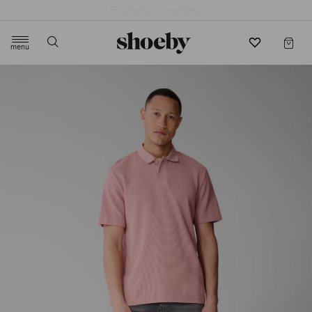
4.5/5 beoordeling door 3807 klanten
menu
label.header.toggle