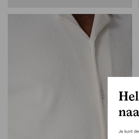
Hel
naa
Je kunt d