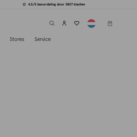
4.5/5 beoordeling door 3807 klanten
label.header.toggle
s
Stores
Service