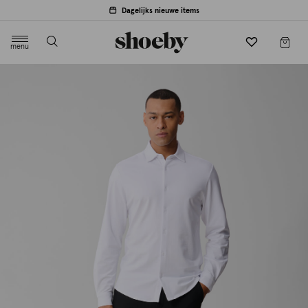
Dagelijks nieuwe items
menu
label.header.toggle