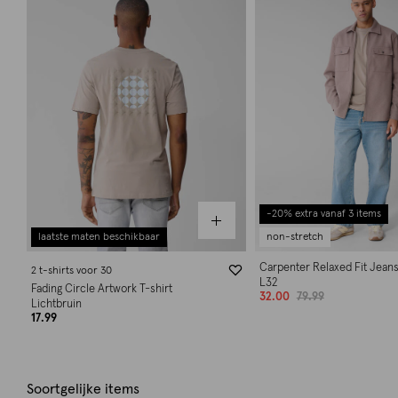
-20% extra vanaf 3 items
laatste maten beschikbaar
non-stretch
Carpenter Relaxed Fit Jean
2 t-shirts voor 30
L32
Fading Circle Artwork T-shirt
32.00
79.99
Lichtbruin
17.99
Soortgelijke items