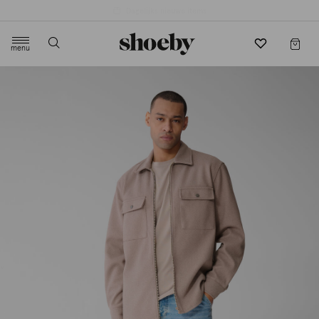
4.5/5 beoordeling door 3807 klanten
menu
label.header.toggle