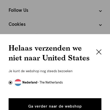
Follow Us
Cookies
We houden het
Nederland
Nederlands
Helaas verzenden we
graag persoonlijk
niet naar United States
Om je de beste gebruikservaring te kunnen bieden,
gebruiken wij cookies en daarmee vergelijkbare
Je kunt de webshop nog steeds bezoeken
technieken zoals link-tracking welke gebruikt worden
om advertenties te personaliseren...
Lees meer
Nederland
- The Netherlands
©
Alle rechten voorbehouden. Shoeby 2026
Alle
Details
cookies
Ga verder naar de webshop
tonen
toestaan