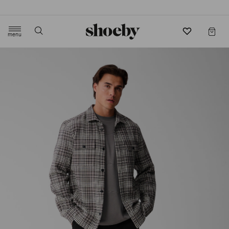
4.5/5 beoordeling door 3807 klanten
menu
label.header.toggle