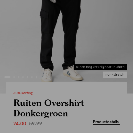
alleen nog verkrijgbaar in store
non-stretch
60% korting
Ruiten Overshirt
Donkergroen
Productdetails
59.99
24.00