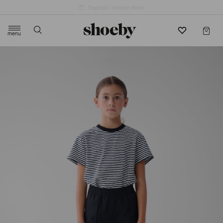
menu
label.header.toggle