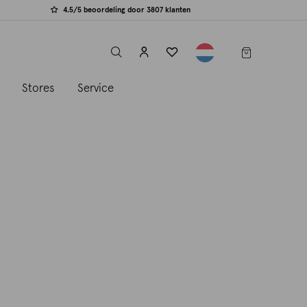
4.5/5 beoordeling door 3807 klanten
label.header.toggle
s
Stores
Service