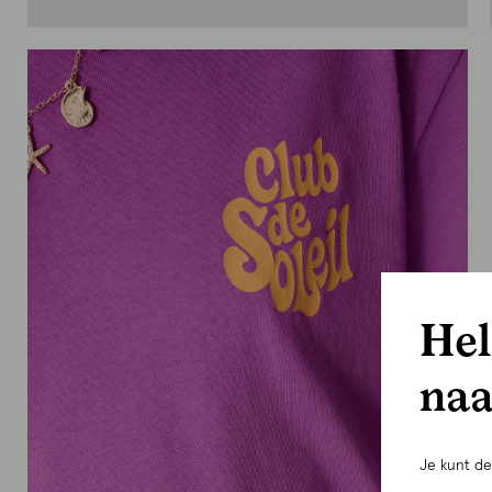
Hel
naa
Je kunt d