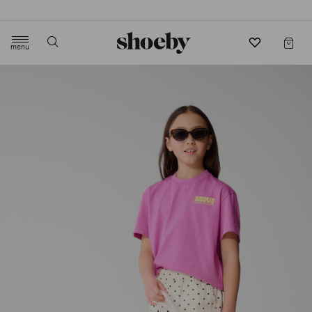
4.5/5 beoordeling door 3807 klanten
menu
label.header.toggle