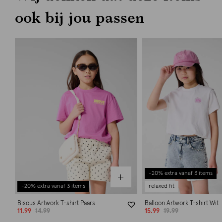
ook bij jou passen
-20% extra vanaf 3 items
-20% extra vanaf 3 items
relaxed fit
Bisous Artwork T-shirt Paars
Balloon Artwork T-shirt Wit
11.99
14.99
15.99
19.99