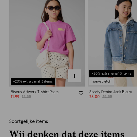
-20% extra vanaf 3 items
-20% extra vanaf 3 items
non-stretch
Bisous Artwork T-shirt Paars
Sporty Denim Jack Blauw
11.99
14.99
25.00
49.99
Soortgelijke items
Wij denken dat deze items