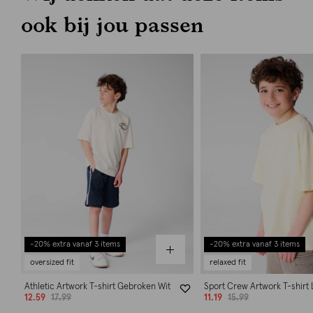
ook bij jou passen
-20% extra vanaf 3 items
-20% extra vanaf 3 items
oversized fit
relaxed fit
Athletic Artwork T-shirt Gebroken Wit
Sport Crew Artwork T-shirt 
12.59
17.99
11.19
15.99