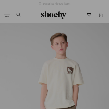
menu
label.header.toggle