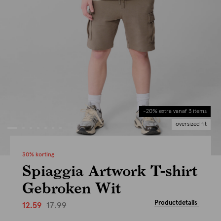
-20% extra vanaf 3 items
oversized fit
30% korting
Spiaggia Artwork T-shirt
Gebroken Wit
Productdetails
17.99
12.59