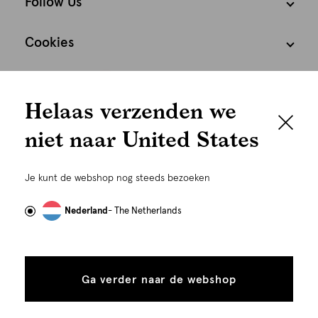
Follow Us
Cookies
We houden het
Nederland
Nederlands
Helaas verzenden we
graag persoonlijk
niet naar United States
Om je de beste gebruikservaring te kunnen bieden,
gebruiken wij cookies en daarmee vergelijkbare
Je kunt de webshop nog steeds bezoeken
technieken zoals link-tracking welke gebruikt worden
om advertenties te personaliseren...
Lees meer
Nederland
- The Netherlands
©
Alle rechten voorbehouden. Shoeby 2026
Alle
Details
cookies
Ga verder naar de webshop
tonen
toestaan
Plaats in winkelmand